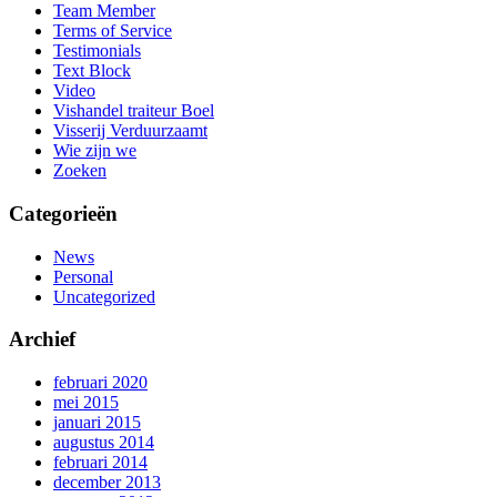
Team Member
Terms of Service
Testimonials
Text Block
Video
Vishandel traiteur Boel
Visserij Verduurzaamt
Wie zijn we
Zoeken
Categorieën
News
Personal
Uncategorized
Archief
februari 2020
mei 2015
januari 2015
augustus 2014
februari 2014
december 2013