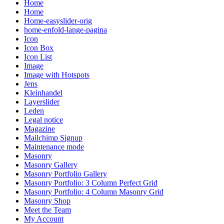
Home
Home
Home-easyslider-orig
home-enfold-lange-pagina
Icon
Icon Box
Icon List
Image
Image with Hotspots
Jens
Kleinhandel
Layerslider
Leden
Legal notice
Magazine
Mailchimp Signup
Maintenance mode
Masonry
Masonry Gallery
Masonry Portfolio Gallery
Masonry Portfolio: 3 Column Perfect Grid
Masonry Portfolio: 4 Column Masonry Grid
Masonry Shop
Meet the Team
My Account