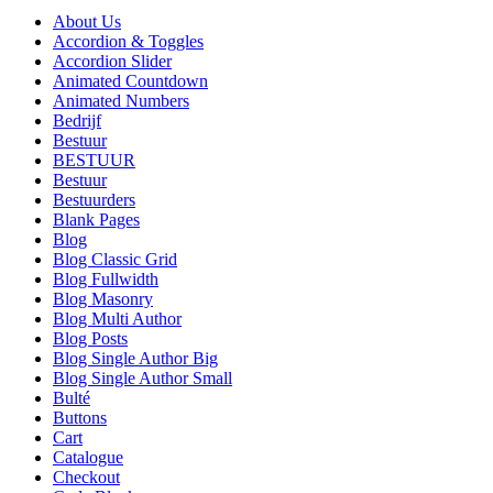
About Us
Accordion & Toggles
Accordion Slider
Animated Countdown
Animated Numbers
Bedrijf
Bestuur
BESTUUR
Bestuur
Bestuurders
Blank Pages
Blog
Blog Classic Grid
Blog Fullwidth
Blog Masonry
Blog Multi Author
Blog Posts
Blog Single Author Big
Blog Single Author Small
Bulté
Buttons
Cart
Catalogue
Checkout