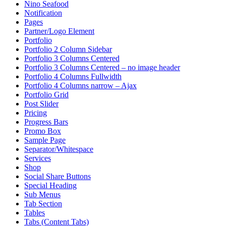
Nino Seafood
Notification
Pages
Partner/Logo Element
Portfolio
Portfolio 2 Column Sidebar
Portfolio 3 Columns Centered
Portfolio 3 Columns Centered – no image header
Portfolio 4 Columns Fullwidth
Portfolio 4 Columns narrow – Ajax
Portfolio Grid
Post Slider
Pricing
Progress Bars
Promo Box
Sample Page
Separator/Whitespace
Services
Shop
Social Share Buttons
Special Heading
Sub Menus
Tab Section
Tables
Tabs (Content Tabs)