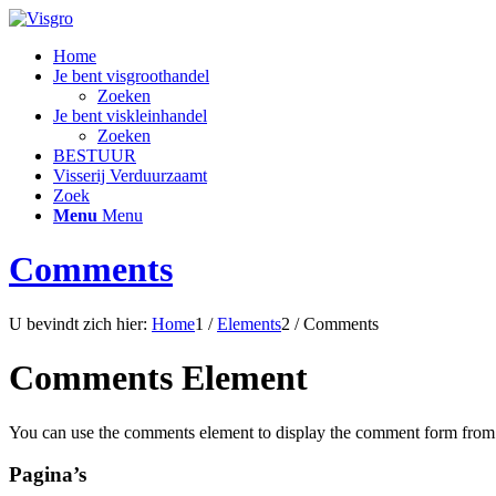
Home
Je bent visgroothandel
Zoeken
Je bent viskleinhandel
Zoeken
BESTUUR
Visserij Verduurzaamt
Zoek
Menu
Menu
Comments
U bevindt zich hier:
Home
1
/
Elements
2
/
Comments
Comments Element
You can use the comments element to display the comment form from the
Pagina’s