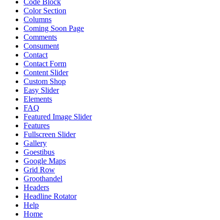
Code Block
Color Section
Columns
Coming Soon Page
Comments
Consument
Contact
Contact Form
Content Slider
Custom Shop
Easy Slider
Elements
FAQ
Featured Image Slider
Features
Fullscreen Slider
Gallery
Goestibus
Google Maps
Grid Row
Groothandel
Headers
Headline Rotator
Help
Home