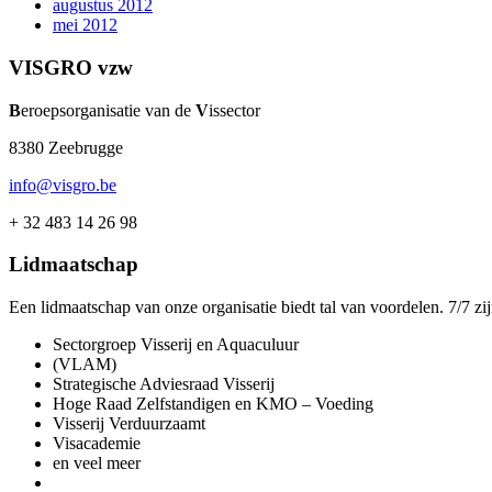
augustus 2012
mei 2012
VISGRO vzw
B
eroepsorganisatie van de
V
issector
8380 Zeebrugge
info@visgro.be
+ 32 483 14 26 98
Lidmaatschap
Een lidmaatschap van onze organisatie biedt tal van voordelen. 7/7 zi
Sectorgroep Visserij en Aquaculuur
(VLAM)
Strategische Adviesraad Visserij
Hoge Raad Zelfstandigen en KMO – Voeding
Visserij Verduurzaamt
Visacademie
en veel meer